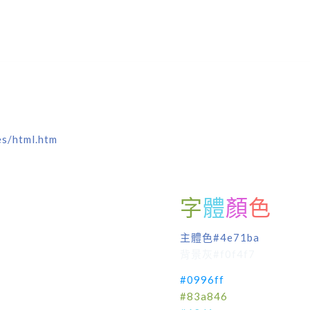
es/html.htm
字
體
顏
色
主體色#4e71ba
背景灰#f0f4f7
#0996ff
#83a846