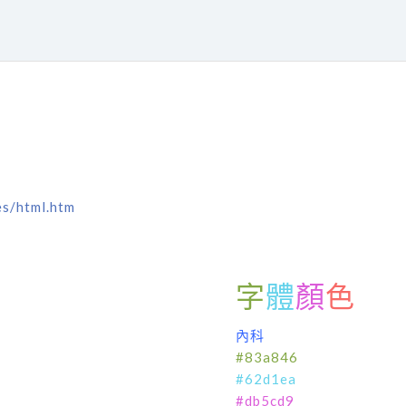
es/html.htm
字
體
顏
色
內科
#83a846
#62d1ea
#db5cd9