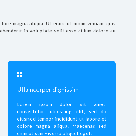
lore magna aliqua. Ut enim ad minim veniam, quis
ehenderit in voluptate velit esse cillum dolore eu
Ullamcorper dignissim
Lorem ipsum dolor sit amet,
consectetur adipiscing elit, sed do
eiusmod tempor incididunt ut labore et
dolore magna aliqua. Maecenas sed
enim ut sem viverra aliquet eget.