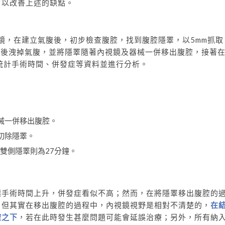
可以改善上述的缺點。
視鏡，在建立氣腹後，初步檢查腹腔，找到腹腔隱睪，以5mm抓取
交界處，隨後洩掉氣腹，並將隱睪隨著內視鏡及器械一併移出腹腔，接著
統計手術時間、併發症等資料並進行分析。
械一併移出腹腔。
切除隱睪。
雙側隱睪則為27分鐘。
讓手術時間上升，併發症看似不高；然而，在將隱睪移出腹腔的
，但其實在移出腹腔的過程中，內視鏡視野是相對不清楚的，
在
控之下
，若在此時發生甚麼問題可能會延誤治療；另外，所有納