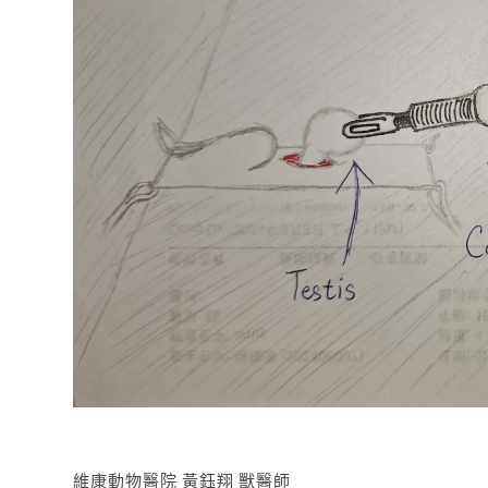
維康動物醫院 黃鈺翔 獸醫師