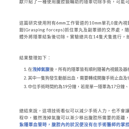
獻介紹了一種使用腹腔鏡輔助的隱睪切除手術，可能
這篇研究使用附有6mm工作管道的10mm單孔0度內
鉗(Grasping forceps)抓住睪丸及副睪頭的
體外將隱睪結紮後切除。實驗總共在14隻犬隻進行，
結果整理如下：
在
洩掉氣腹
後，所有的隱睪皆有順利隨著內視鏡及器
其中一隻狗發生動脈出血，需要轉成開腹手術止血及
中位手術時間約為19分鐘，若是單一隱睪為17分鐘、
總結來說，這項技術看似可以減少手術人力，也不會
程中，雖然洩掉氣腹可以漸少移出腹腔所需要的距離
紮隱睪血管時，腹腔內的狀況便沒有在手術醫師的掌