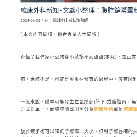
維康外科新知–文獻小整理：腹腔鏡隱睪
/
2024-06-03
在：
微創外科
,
黃鈺翔 醫師
( 本文內容硬核，適合專業人士閱讀 )
奇怪？我們家小公狗從小就摸不到蛋蛋(睪丸)，是正
痾，應該不是，可能是蛋蛋在發育的過程中，沒有順利
一般來說，隱睪可能發生在鼠蹊部(胯下)或腹腔內，
方式對單一，而腹腔隱睪則可分為
開腹手術
或是
腹腔
腹腔鏡手術可以降低手術傷口大小，但對手術醫師的