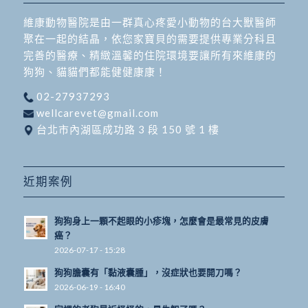
維康動物醫院是由一群真心疼愛小動物的台大獸醫師
聚在一起的結晶，依您家寶貝的需要提供專業分科且
完善的醫療、精緻溫馨的住院環境要讓所有來維康的
狗狗、貓貓們都能健健康康！
02-27937293
wellcarevet@gmail.com
台北市內湖區成功路 3 段 150 號 1 樓
近期案例
狗狗身上一顆不起眼的小疹塊，怎麼會是最常見的皮膚
癌？
2026-07-17 - 15:28
狗狗膽囊有「黏液囊腫」，沒症狀也要開刀嗎？
2026-06-19 - 16:40