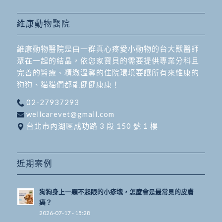
維康動物醫院
維康動物醫院是由一群真心疼愛小動物的台大獸醫師
聚在一起的結晶，依您家寶貝的需要提供專業分科且
完善的醫療、精緻溫馨的住院環境要讓所有來維康的
狗狗、貓貓們都能健健康康！
02-27937293
wellcarevet@gmail.com
台北市內湖區成功路 3 段 150 號 1 樓
近期案例
狗狗身上一顆不起眼的小疹塊，怎麼會是最常見的皮膚
癌？
2026-07-17 - 15:28