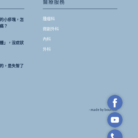
醫療服務
腫瘤科
的小疹塊，怎
癌？
微創外科
內科
腫」，沒症狀
外科
的，是失智了
- made by
bouncin