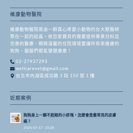
維康動物醫院
維康動物醫院是由一群真心疼愛小動物的台大獸醫師
聚在一起的結晶，依您家寶貝的需要提供專業分科且
完善的醫療、精緻溫馨的住院環境要讓所有來維康的
狗狗、貓貓們都能健健康康！
02-27937293
wellcarevet@gmail.com
台北市內湖區成功路 3 段 150 號 1 樓
近期案例
狗狗身上一顆不起眼的小疹塊，怎麼會是最常見的皮膚
癌？
2026-07-17 - 15:28