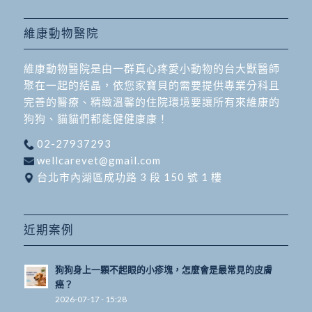
維康動物醫院
維康動物醫院是由一群真心疼愛小動物的台大獸醫師
聚在一起的結晶，依您家寶貝的需要提供專業分科且
完善的醫療、精緻溫馨的住院環境要讓所有來維康的
狗狗、貓貓們都能健健康康！
02-27937293
wellcarevet@gmail.com
台北市內湖區成功路 3 段 150 號 1 樓
近期案例
狗狗身上一顆不起眼的小疹塊，怎麼會是最常見的皮膚
癌？
2026-07-17 - 15:28