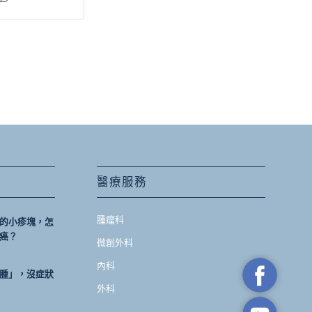
醫療服務
腫瘤科
的小疹塊，怎
癌？
微創外科
內科
腫」，沒症狀
外科