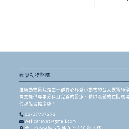
維康動物醫院
維康動物醫院是由一群真心疼愛小動物的台大獸醫師
需要提供專業分科且完善的醫療、精緻溫馨的住院環
們都能健健康康！
02-27937293
wellcarevet@gmail.com
台北市內湖區成功路 3 段 150 號 1 樓