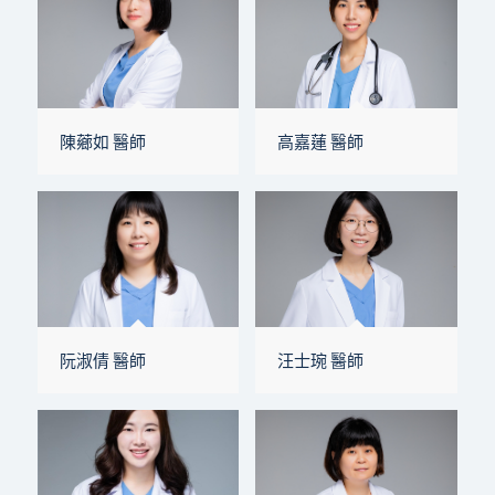
陳薌如 醫師
高嘉蓮 醫師
阮淑倩 醫師
汪士琬 醫師