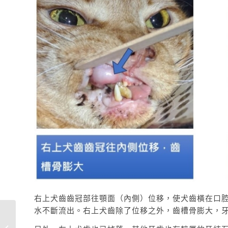
右上犬齒齒冠部往顎面（內側）位移，使犬齒橫在口
水不斷流出。右上犬齒除了位移之外，齒槽骨膨大，
我好想好好吃飯，為什