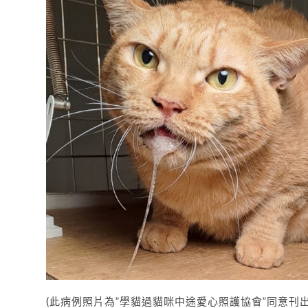
(此病例照片為”學貓過貓咪中途愛心照護協會”同意刊出