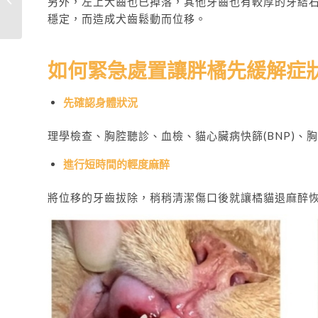
另外，左上犬齒也已掉落，其他牙齒也有較厚的牙結
麼食物都吞不下去~~
穩定，而造成犬齒鬆動而位移。
如何緊急處置讓胖橘先緩解症
先確認身體狀況
理學檢查、胸腔聽診、血檢、貓心臟病快篩(BNP)、胸
進行短時間的輕度麻醉
將位移的牙齒拔除，稍稍清潔傷口後就讓橘貓退麻醉