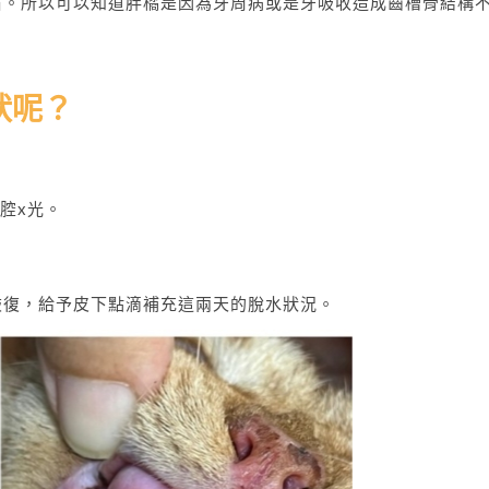
石。所以可以知道胖橘是因為牙周病或是牙吸收造成齒槽骨結構
狀呢？
腔x光。
恢復，給予皮下點滴補充這兩天的脫水狀況。