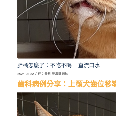
胖橘怎麼了：不吃不喝 一直流口水
/
2024-02-22
在：
外科
,
楊淑華 醫師
齒科病例分享：上顎犬齒位移