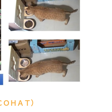
ＣＯＨＡＴ）