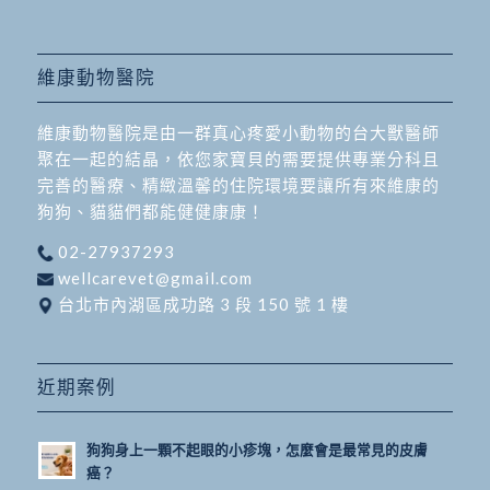
維康動物醫院
維康動物醫院是由一群真心疼愛小動物的台大獸醫師
聚在一起的結晶，依您家寶貝的需要提供專業分科且
完善的醫療、精緻溫馨的住院環境要讓所有來維康的
狗狗、貓貓們都能健健康康！
02-27937293
wellcarevet@gmail.com
台北市內湖區成功路 3 段 150 號 1 樓
近期案例
狗狗身上一顆不起眼的小疹塊，怎麼會是最常見的皮膚
癌？