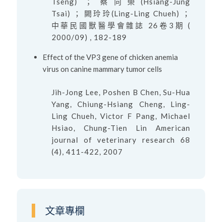
Tseng) ； 蔡向榮(Hsiang-Jung
Tsai) ； 闕玲玲(Ling-Ling Chueh) ；
中華民國獸醫學會雜誌 26卷3期 (
2000/09) , 182-189
Effect of the VP3 gene of chicken anemia
virus on canine mammary tumor cells
Jih-Jong Lee, Poshen B Chen, Su-Hua
Yang, Chiung-Hsiang Cheng, Ling-
Ling Chueh, Victor F Pang, Michael
Hsiao, Chung-Tien Lin American
journal of veterinary research 68
(4), 411-422, 2007
文章專欄