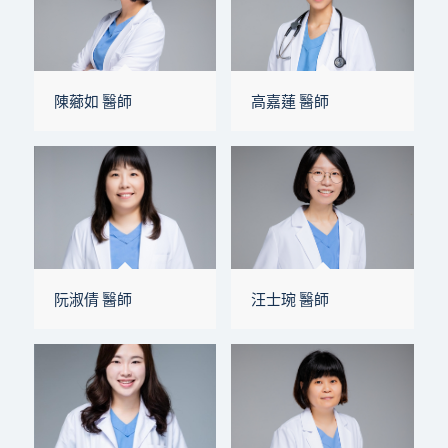
陳薌如 醫師
高嘉蓮 醫師
阮淑倩 醫師
汪士琬 醫師