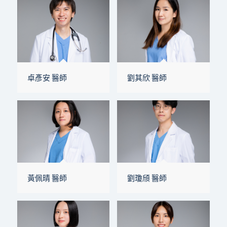
卓彥安 醫師
劉其欣 醫師
黃佩晴 醫師
劉瓊頎 醫師