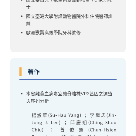
士
國立臺灣大學附設動物醫院外科住院醫師訓
練
歐洲獸醫高級學院牙科進修
著作
本省雞貧血病毒宜蘭分離株VP3基因之選殖
與序列分析
楊淑華(Su-Hau Yang) ； 李繼忠(Jih-
Jong J. Lee) ； 邱慶朔(Ching-Shou
Chiu) ； 曾俊憲(Chun-Hsien