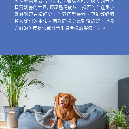
英國鄉間獸醫吉米哈利溫馨感人的小說將我帶入
真實獸醫的世界, 經歷過傳統以一抵百的全能型小
獸醫到現在精細分工的專門型醫療，更能好好照
顧被託付的生命。因為同樣身為狗僕貓奴，以多
方面的角度提供或討論出最合適的醫療方向。