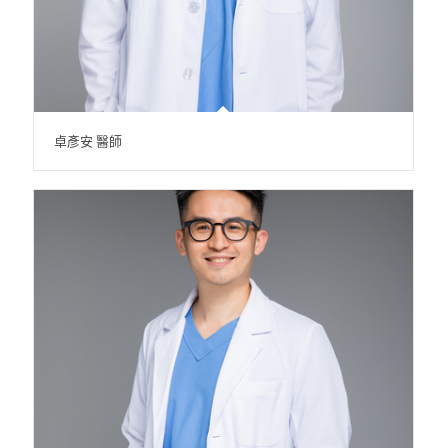
卓彥安 醫師