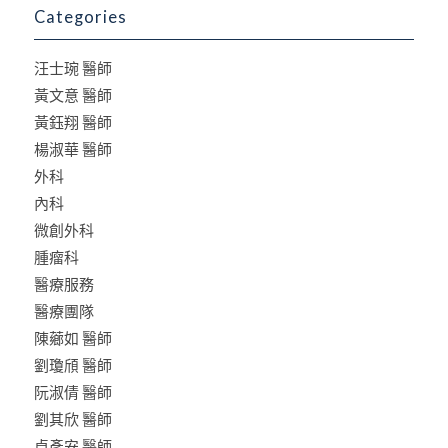
Categories
汪士琬 醫師
黃文意 醫師
黃鈺翔 醫師
楊淑華 醫師
外科
內科
微創外科
腫瘤科
醫療服務
醫療團隊
陳薌如 醫師
劉瓊頎 醫師
阮淑倩 醫師
劉其欣 醫師
卓彥安 醫師