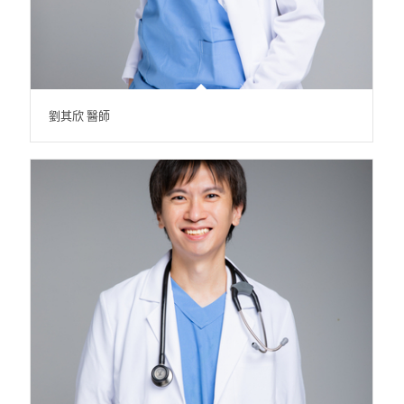
劉其欣 醫師